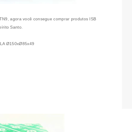
ATN9
, agora você consegue comprar produtos ISB
pírito Santo.
LA Ø150xØ85x49