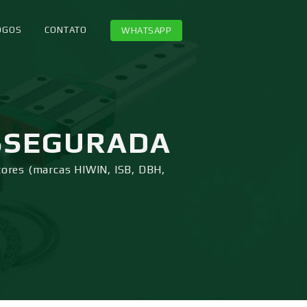
OGOS
CONTATO
WHATSAPP
SSEGURADA
tores (marcas HIWIN, ISB, DBH,