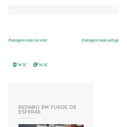
p
o
I
g
n
p
k
n
e
k
r
Postagem mais recente
Postagem mais antiga
W3C
W3C
REPARO EM FUSOS DE
ESFERAS