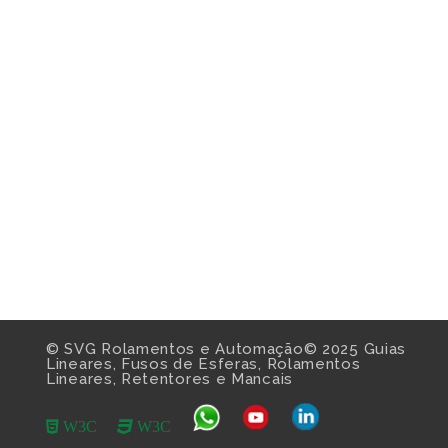
© SVG Rolamentos e Automação© 2025 Guias
Lineares, Fusos de Esferas, Rolamentos
Lineares, Retentores e Mancais
W3C
W3C