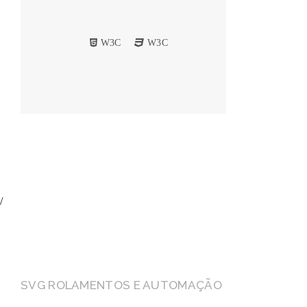
W3C
W3C
/
FAÇA SEU ORÇAMENTO
SVG ROLAMENTOS E AUTOMAÇÃO