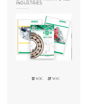
INDUSTRIES
W3C
W3C