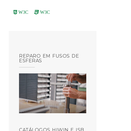
W3C
W3C
REPARO EM FUSOS DE
ESFERAS
CATÁLOGOS HIWIN E ISB