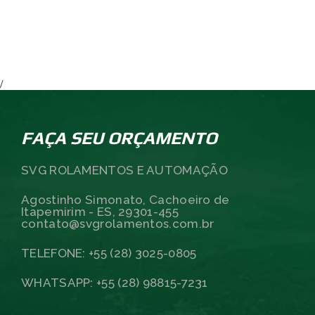
/
FAÇA SEU ORÇAMENTO
SVG ROLAMENTOS E AUTOMAÇÃO
Agostinho Simonato, Cachoeiro de
Itapemirim - ES, 29301-455
contato@svgrolamentos.com.br
TELEFONE: +55 (28) 3025-0805
WHATSAPP: +55 (28) 98815-7231