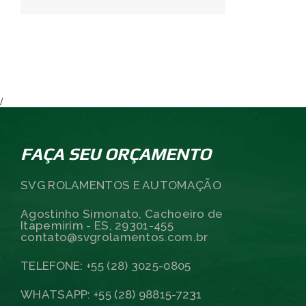
/
FAÇA SEU ORÇAMENTO
SVG ROLAMENTOS E AUTOMAÇÃO
Agostinho Simonato, Cachoeiro de
Itapemirim - ES, 29301-455
contato@svgrolamentos.com.br
TELEFONE: +55 (28) 3025-0805
WHATSAPP: +55 (28) 98815-7231