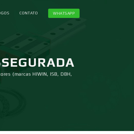
OGOS
CONTATO
WHATSAPP
SSEGURADA
tores (marcas HIWIN, ISB, DBH,