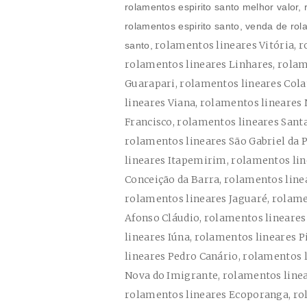
rolamentos espirito santo melhor valor,
rolamentos espirito santo, venda de rola
rolamentos lineares Vitória, rolamentos lineares Cachoeiro de Itapemirim, rolamentos lineares Linhares, rolamentos lineares São Mateus, rolamentos lineares Guarapari, rolamentos lineares Colatina, rolamentos lineares Aracruz, rolamentos lineares Viana, rolamentos lineares Nova Venécia, rolamentos lineares Barra de São Francisco, rolamentos lineares Santa Maria de Jetibá, rolamentos lineares Marataízes, rolamentos lineares São Gabriel da Palha, rolamentos lineares Castelo, rolamentos lineares Itapemirim, rolamentos lineares Domingos Martins, rolamentos lineares Conceição da Barra, rolamentos lineares Baixo Guandu, rolamentos lineares Guaçuí, rolamentos lineares Jaguaré, rolamentos lineares Sooretama, rolamentos lineares Afonso Cláudio, rolamentos lineares Alegre, rolamentos lineares Anchieta, rolamentos lineares Iúna, rolamentos lineares Pinheiros, rolamentos lineares Ibatiba, rolamentos lineares Pedro Canário, rolamentos lineares Mimoso do Sul, rolamentos lineares Venda Nova do Imigrante, rolamentos lineares Santa Teresa, rolamentos lineares Pancas, rolamentos lineares Ecoporanga, rolamentos lineares Piúma, rolamentos lineares Fundão, rolamentos lineares Vargem Alta, rolamentos lineares Rio Bananal, rolamentos lineares Montanha, rolamentos lineares Muniz Freire, rolamentos lineares Marechal Floriano, rolamentos lineares João Neiva, rolamentos lineares Muqui, rolamentos lineares Mantenópolis, rolamentos lineares Boa Esperança, rolamentos lineares Itaguaçu, rolamentos lineares Alfredo Chaves, rolamentos lineares Vila Valério, rolamentos lineares Iconha, rolamentos lineares Irupi, rolamentos lineares Conceição do Castelo, rolamentos lineares Marilândia, rolamentos lineares Governador Lindenberg, rolamentos lineares Brejetuba, rolamentos lineares Ibiraçu, rolamentos lineares São Roque do Canaã, rolamentos lineares Santa Leopoldina, rolamentos lineares Jerônimo Monteiro, rolamentos lineares Presidente Kennedy, rolamentos lineares Atílio Vivácqua, rolamentos lineares Rio Novo do Sul, rolamentos lineares Água Doce do Norte, rolamentos lineares Laranja da Terra, rolamentos lineares Itarana, rolamentos lineares São José do Calçado, rolamentos lineares Bom Jesus do Norte, rolamentos lineares Águia Branca, rolamentos lineares Vila Pavão, rolamentos lineares Ibitirama, rolamentos lineares São Domingos do Norte, rolamentos lineares Ponto Belo, rolamentos lineares Alto Rio Novo, rolamentos lineares Apiacá, rolamentos lineares Dores do Rio Preto, rolamentos lineares Mucurici, rolamentos lineares Divino de São Lourenço, rolamentos isb Serra, rolamentos isb industries Serra, rolamento isb industries Serra, rolamentos isb Vila Velha, rolamentos isb industries Vila Velha, rolamento isb industries Vila Velha, rolamentos isb Cariacica, rolamentos isb industries Cariacica, rolamento isb industries Cariacica, rolamentos isb Vitória, rolamentos isb industries Vitória, rolamento isb industries Vitória, rolamentos isb Cachoeiro de Itapemirim, rolamentos isb industries Cachoeiro de Itapemirim, rolamento isb industries Cachoeiro de Itapemirim, rolamentos isb Linhares, rolamentos isb industries Linhares, rolamento isb industries Linhares, rolamentos isb São Mateus, rolamentos isb industries São Mateus, rolamento isb industries São Mateus, rolamentos isb Guarapari, rolamentos isb industries Guarapari, rolamento isb industries Guarapari, rolamentos isb Colatina, rolamentos isb industries Colatina, rolamento isb industries Colatina, rolamentos isb Aracruz, rolamentos isb industries Aracruz, rolamento isb industries Aracruz, rolamentos isb Viana, rolamentos isb industries Viana, rolamento isb industries Viana, rolamentos isb Nova Venécia, rolamentos isb industries Nova Venécia, rolamento isb industries Nova Venécia, rolamentos isb Barra de São Francisco, rolamentos isb industries Barra de São Francisco, rolamento isb industries Barra de São Francisco, rolamentos isb Santa Maria de Jetibá, rolamentos isb industries Santa Maria de Jetibá, rolamento isb industries Santa Maria de Jetibá, rolamentos isb Marataízes, rolamentos isb industries Marat
santo,