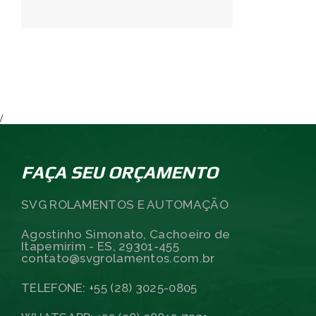
/
FAÇA SEU ORÇAMENTO
SVG ROLAMENTOS E AUTOMAÇÃO
Agostinho Simonato, Cachoeiro de
Itapemirim - ES, 29301-455
contato@svgrolamentos.com.br
TELEFONE: +55 (28) 3025-0805