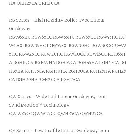
HA QRH25CA QRH20CA
RG Series - High Rigidity Roller Type Linear
Guideway
RGW65HC RGW65CC RGW55HC RGW55CC RGW45HC RG
W45CC RGW35HC RGW35CC RGW30HC RGW30CC RGW2
5HC RGW25CC RGW20HC RGW20CC RGW15CC RGH65H
A RGH65CA RGH55HA RGH55CA RGH45HA RGH45CA RG
H35HA RGH35CA RGH30HA RGH30CA RGH25HA RGH25
CA RGH20HA RGH20CA RGH15CA
QW Series - Wide Rail Linear Guideway, com
SynchMotion
™ Technology
QWW35CC QWW27CC QWH35CA QWH27CA
QE Series - Low Profile Linear Guideway, com