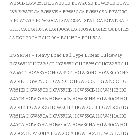
W25CB EGW25SB EGW20CB EGW20SB EGW15CB EGW1
5SB EGW35CA EGW35SA EGW30CA EGW30SA EGW25C
A EGW25SA EGW20CA EGW20SA EGW15CA EGW15SA E
GH35CA EGH35SA EGH30CA EGH30SA EGH25CA EGH25
SA EGH20CA EGH20SA EGH15CA EGH15SA
HG Series - Heavy Load Ball Type Linear Guideway
HGW65HC HGW65CC HGW55HC HGW55CC HGW45HC H
GW45CC HGW35HC HGW35CC HGW30HC HGW30CC HG
W25HC HGW25CC HGW20HC HGW20CC HGW15CC HG
W65HB HGW65CB HGW55HB HGW55CB HGW45HB HG
W45CB HGW35HB HGW35CB HGW30HB HGW30CB HG
W25HB HGW25CB HGW20HB HGW20CB HGW15CB HG
W65HA HGW65CA HGW55HA HGW55CA HGW45HA HG
W45CA HGW35HA HGW35CA HGW30HA HGW30CA HG
W25CA HGW20HA HGW20CA HGW15CA HGW25HA HG