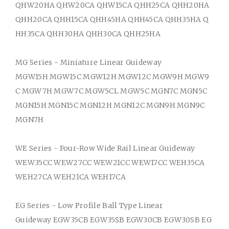
QHW20HA QHW20CA QHW15CA QHH25CA QHH20HA
QHH20CA QHH15CA QHH45HA QHH45CA QHH35HA Q
HH35CA QHH30HA QHH30CA QHH25HA
MG Series - Miniature Linear Guideway
MGW15H MGW15C MGW12H MGW12C MGW9H MGW9
C MGW7H MGW7C MGW5CL MGW5C MGN7C MGN5C
MGN15H MGN15C MGN12H MGN12C MGN9H MGN9C
MGN7H
WE Series - Four-Row Wide Rail Linear Guideway
WEW35CC WEW27CC WEW21CC WEW17CC WEH35CA
WEH27CA WEH21CA WEH17CA
EG Series - Low Profile Ball Type Linear
Guideway
EGW35CB EGW35SB EGW30CB EGW30SB EG