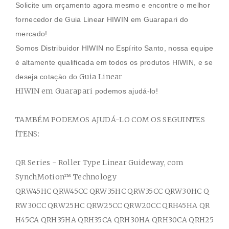
Solicite um orçamento agora mesmo e encontre o melhor
fornecedor de
Guia Linear HIWIN
em
Guarapari
do
mercado!
Somos Distribuidor HIWIN no Espírito Santo, nossa equipe
é altamente qualificada em todos os produtos HIWIN
, e se
Guia Linear
deseja cotaçāo do
HIWIN
em
Guarapari
podemos ajudá-lo!
TAMBÉM PODEMOS AJUDÁ-LO COM OS SEGUINTES
ÍTENS:
QR Series - Roller Type Linear Guideway, com
SynchMotion
™ Technology
QRW45HC QRW45CC QRW35HC QRW35CC QRW30HC Q
RW30CC QRW25HC QRW25CC QRW20CC QRH45HA QR
H45CA QRH35HA QRH35CA QRH30HA QRH30CA QRH25