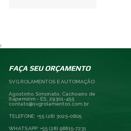
/
FAÇA SEU ORÇAMENTO
SVG ROLAMENTOS E AUTOMAÇÃO
Agostinho Simonato, Cachoeiro de
Itapemirim - ES, 29301-455
contato@svgrolamentos.com.br
TELEFONE: +55 (28) 3025-0805
WHATSAPP: +55 (28) 98815-7231