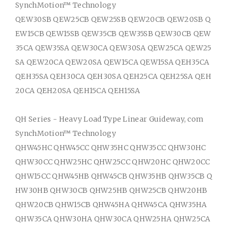
SynchMotion
™ Technology
QEW30SB QEW25CB QEW25SB QEW20CB QEW20SB Q
EW15CB QEW15SB QEW35CB QEW35SB QEW30CB QEW
35CA QEW35SA QEW30CA QEW30SA QEW25CA QEW25
SA QEW20CA QEW20SA QEW15CA QEW15SA QEH35CA
QEH35SA QEH30CA QEH30SA QEH25CA QEH25SA QEH
20CA QEH20SA QEH15CA QEH15SA
QH Series - Heavy Load Type Linear Guideway, com
SynchMotion
™ Technology
QHW45HC QHW45CC QHW35HC QHW35CC QHW30HC
QHW30CC QHW25HC QHW25CC QHW20HC QHW20CC
QHW15CC QHW45HB QHW45CB QHW35HB QHW35CB Q
HW30HB QHW30CB QHW25HB QHW25CB QHW20HB
QHW20CB QHW15CB QHW45HA QHW45CA QHW35HA
QHW35CA QHW30HA QHW30CA QHW25HA QHW25CA