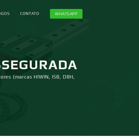
OGOS
CONTATO
WHATSAPP
SSEGURADA
tores (marcas HIWIN, ISB, DBH,