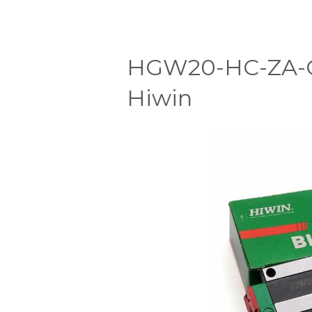
HGW20-HC-ZA-C -
Hiwin