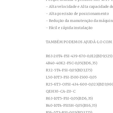
- Alta velocidade e Alta capacidade d
- Alta precisão de posicionamento
- Redução da manutenção da máqui
- Fácil e rápida instalação
TAMBÉM PODEMOS AJUDÁ-LO COM SU
R63-20T4-FSI-439-670-0,012(BD9,525)
4R40-40K2-FSC-0,05(BD6,35)
R32-5T4-FSI-0,05(BD3,175)
L50-10T3-FSI-1500-1500-0,05
R25-6T3-OFSI-434-600-0,023(BD3,96
QEH30-CA-Z0-C
R63-10T5-FSI-0,05(BD6,35)
R40-10T4-FSISH-0,05(BS6,35)
R16-5T3-RSI-0,05(BD3,175)