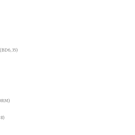
(BD6,35)
NORM)
8)