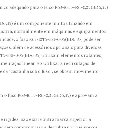
cnico adequado para o Fuso
R63-10T5-FSI-0,05(BD6,35)
BD6,35)
é um componente muito utilizado em
indústria, normalmente em máquinas e equipamentos
lidade, o fuso
R63-10T5-FSI-0,05(BD6,35)
pode ser
ações, além de acessórios opcionais para diversas
0T5-FSI-0,05(BD6,35)
utilizam elementos rolantes,
mentação linear. Ao Utilizar a recirculação de
e da "castanha sob o fuso", se obtem movimento
am o fuso
R63-10T5-FSI-0,05(BD6,35)
e aprovam a
e rigidez, não existe outra marca superior a
ção sem compromisso e descubra por que nossos