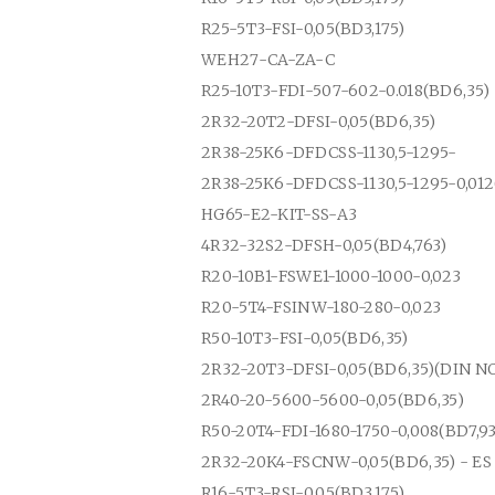
R25-5T3-FSI-0,05(BD3,175)
WEH27-CA-ZA-C
R25-10T3-FDI-507-602-0.018(BD6,35)
2R32-20T2-DFSI-0,05(BD6,35)
2R38-25K6-DFDCSS-1130,5-1295
-
2R38-25K6-DFDCSS-1130,5-1295-0,012
HG65-E2-KIT-SS-A3
4R32-32S2-DFSH-0,05(BD4,763)
R20-10B1-FSWE1-1000-1000-0,023
R20-5T4-FSINW-180-280-0,023
R50-10T3-FSI-0,05(BD6,35)
2R32-20T3-DFSI-0,05(BD6,35)(DIN 
2R40-20-5600-5600-0,05(BD6,35)
R50-20T4-FDI-1680-1750-0,008(BD7,93
2R32-20K4-FSCNW-0,05(BD6,35) - ES
R16-5T3-RSI-0,05(BD3,175)