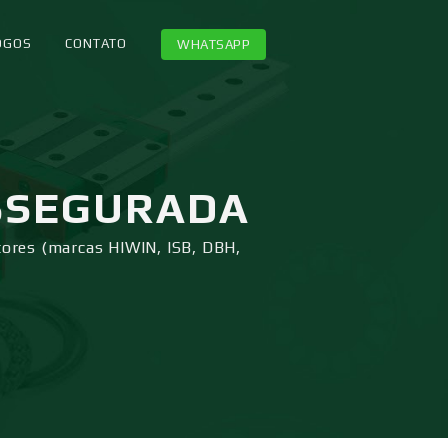
OGOS
CONTATO
WHATSAPP
SSEGURADA
tores (marcas HIWIN, ISB, DBH,