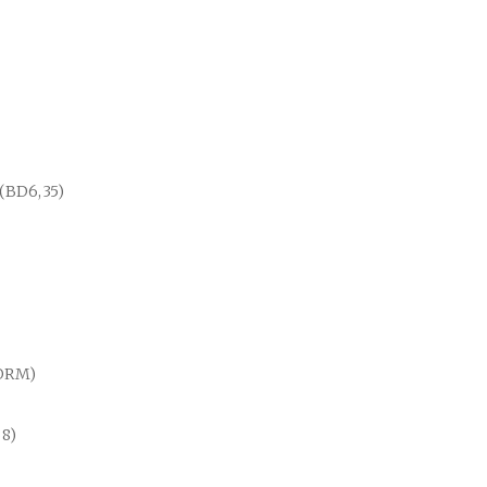
(BD6,35)
NORM)
8)