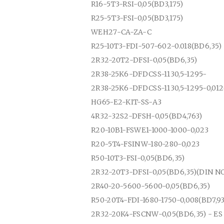
R16-5T3-RSI-0,05(BD3,175)
R25-5T3-FSI-0,05(BD3,175)
WEH27-CA-ZA-C
R25-10T3-FDI-507-602-0.018(BD6,35)
2R32-20T2-DFSI-0,05(BD6,35)
2R38-25K6-DFDCSS-1130,5-1295-
2R38-25K6-DFDCSS-1130,5-1295-0,012
HG65-E2-KIT-SS-A3
4R32-32S2-DFSH-0,05(BD4,763)
R20-10B1-FSWE1-1000-1000-0,023
R20-5T4-FSINW-180-280-0,023
R50-10T3-FSI-0,05(BD6,35)
2R32-20T3-DFSI-0,05(BD6,35)(DIN 
2R40-20-5600-5600-0,05(BD6,35)
R50-20T4-FDI-1680-1750-0,008(BD7,93
2R32-20K4-FSCNW-0,05(BD6,35) - ES