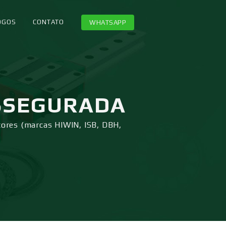
OGOS
CONTATO
WHATSAPP
SSEGURADA
tores (marcas HIWIN, ISB, DBH,