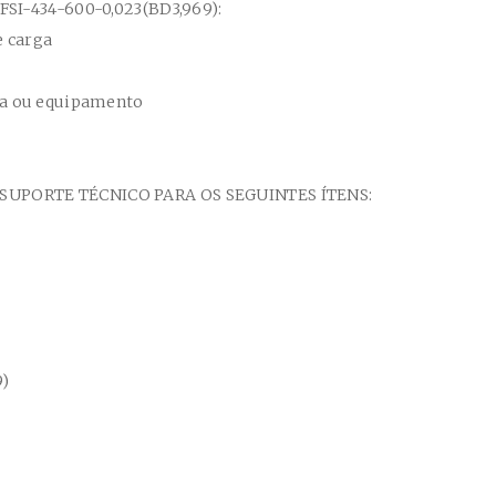
FSI-434-600-0,023(BD3,969)
:
e carga
na ou equipamento
PORTE TÉCNICO PARA OS SEGUINTES ÍTENS:
9)