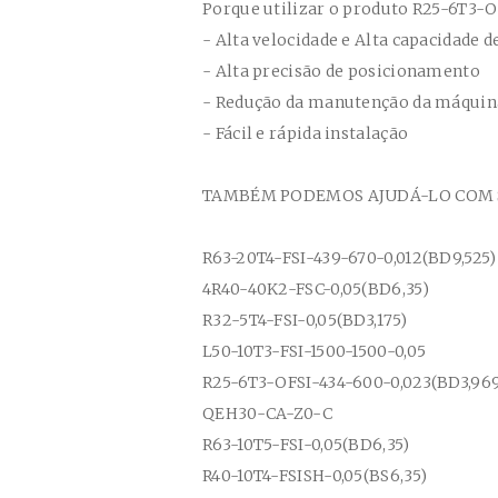
Porque utilizar o produto
R25-6T3-O
- Alta velocidade e Alta capacidade d
- Alta precisão de posicionamento
- Redução da manutenção da máqui
- Fácil e rápida instalação
TAMBÉM PODEMOS AJUDÁ-LO COM SU
R63-20T4-FSI-439-670-0,012(BD9,525)
4R40-40K2-FSC-0,05(BD6,35)
R32-5T4-FSI-0,05(BD3,175)
L50-10T3-FSI-1500-1500-0,05
R25-6T3-OFSI-434-600-0,023(BD3,96
QEH30-CA-Z0-C
R63-10T5-FSI-0,05(BD6,35)
R40-10T4-FSISH-0,05(BS6,35)