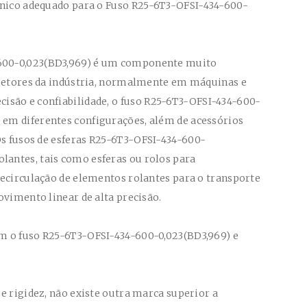
cnico adequado para o Fuso
R25-6T3-OFSI-434-600-
00-0,023(BD3,969)
é um componente muito
 setores da indústria, normalmente em máquinas e
são e confiabilidade, o fuso
R25-6T3-OFSI-434-600-
 em diferentes configurações, além de acessórios
Os fusos de esferas
R25-6T3-OFSI-434-600-
lantes, tais como esferas ou rolos para
recirculação de elementos rolantes para o transporte
ovimento linear de alta precisão.
am o fuso
R25-6T3-OFSI-434-600-0,023(BD3,969)
e
e rigidez, não existe outra marca superior a