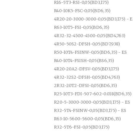
R16-5T3-RSI-0,05(BD3,175)
R40-10K5-FSC-0,05(BD6,35)
4R20-20-3000-3000-0,05(BD3,175) - E
R63-10T5-FSI-0,05(BD6,35)
4R32-32-4500-4500-0,05(BD4,763)
4R50-50S2-DFSH-0,05(BD7,938)
R50-10T4-FSINW-0,05(BD6,35) - ES
R40-10T4-FSISH-0,05(BS6,35)
4R20-20A2-DFSV-0,05(BD3,175)
4R32-32S2-DFSH-0,05(BD4,763)
2R32-20T2-DFSI-0,05(BD6,35)
R25-10T3-FDI-507-602-0.018(BD6,35)
R20-5-3000-3000-0,05(BD3,175) - ES
R32-5T4-FSINW-0,05(BD3,175) - ES
R63-10-5600-5600-0,05(BD6,35)
R32-5T6-FSI-0,05(BD3,175)