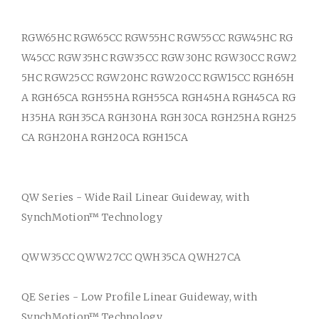
RGW65HC RGW65CC RGW55HC RGW55CC RGW45HC RG
W45CC RGW35HC RGW35CC RGW30HC RGW30CC RGW2
5HC RGW25CC RGW20HC RGW20CC RGW15CC RGH65H
A RGH65CA RGH55HA RGH55CA RGH45HA RGH45CA RG
H35HA RGH35CA RGH30HA RGH30CA RGH25HA RGH25
CA RGH20HA RGH20CA RGH15CA
QW Series - Wide Rail Linear Guideway, with
SynchMotion™ Technology
QWW35CC QWW27CC QWH35CA QWH27CA
QE Series - Low Profile Linear Guideway, with
SynchMotion™ Technology