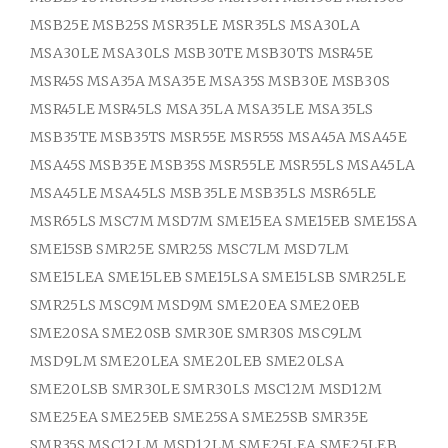
MSB25E MSB25S MSR35LE MSR35LS MSA30LA
MSA30LE MSA30LS MSB30TE MSB30TS MSR45E
MSR45S MSA35A MSA35E MSA35S MSB30E MSB30S
MSR45LE MSR45LS MSA35LA MSA35LE MSA35LS
MSB35TE MSB35TS MSR55E MSR55S MSA45A MSA45E
MSA45S MSB35E MSB35S MSR55LE MSR55LS MSA45LA
MSA45LE MSA45LS MSB35LE MSB35LS MSR65LE
MSR65LS MSC7M MSD7M SME15EA SME15EB SME15SA
SME15SB SMR25E SMR25S MSC7LM MSD7LM
SME15LEA SME15LEB SME15LSA SME15LSB SMR25LE
SMR25LS MSC9M MSD9M SME20EA SME20EB
SME20SA SME20SB SMR30E SMR30S MSC9LM
MSD9LM SME20LEA SME20LEB SME20LSA
SME20LSB SMR30LE SMR30LS MSC12M MSD12M
SME25EA SME25EB SME25SA SME25SB SMR35E
SMR35S MSC12LM MSD12LM SME25LEA SME25LEB