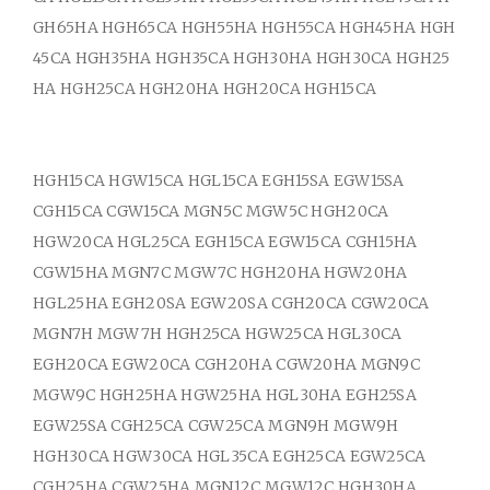
GH65HA HGH65CA HGH55HA HGH55CA HGH45HA HGH
45CA HGH35HA HGH35CA HGH30HA HGH30CA HGH25
HA HGH25CA HGH20HA HGH20CA HGH15CA
HGH15CA HGW15CA HGL15CA EGH15SA EGW15SA
CGH15CA CGW15CA MGN5C MGW5C HGH20CA
HGW20CA HGL25CA EGH15CA EGW15CA CGH15HA
CGW15HA MGN7C MGW7C HGH20HA HGW20HA
HGL25HA EGH20SA EGW20SA CGH20CA CGW20CA
MGN7H MGW7H HGH25CA HGW25CA HGL30CA
EGH20CA EGW20CA CGH20HA CGW20HA MGN9C
MGW9C HGH25HA HGW25HA HGL30HA EGH25SA
EGW25SA CGH25CA CGW25CA MGN9H MGW9H
HGH30CA HGW30CA HGL35CA EGH25CA EGW25CA
CGH25HA CGW25HA MGN12C MGW12C HGH30HA