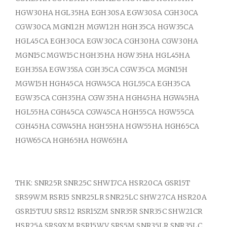
HGW30HA HGL35HA EGH30SA EGW30SA CGH30CA
CGW30CA MGN12H MGW12H HGH35CA HGW35CA
HGL45CA EGH30CA EGW30CA CGH30HA CGW30HA
MGN15C MGW15C HGH35HA HGW35HA HGL45HA
EGH35SA EGW35SA CGH35CA CGW35CA MGN15H
MGW15H HGH45CA HGW45CA HGL55CA EGH35CA
EGW35CA CGH35HA CGW35HA HGH45HA HGW45HA
HGL55HA CGH45CA CGW45CA HGH55CA HGW55CA
CGH45HA CGW45HA HGH55HA HGW55HA HGH65CA
HGW65CA HGH65HA HGW65HA
THK: SNR25R SNR25C SHW17CA HSR20CA GSR15T
SRS9WM RSR15 SNR25LR SNR25LC SHW27CA HSR20A
GSR15TUU SRS12 RSR15ZM SNR35R SNR35C SHW21CR
HSR25A SRS9XM RSR15WV SRS5M SNR35LR SNR35LC