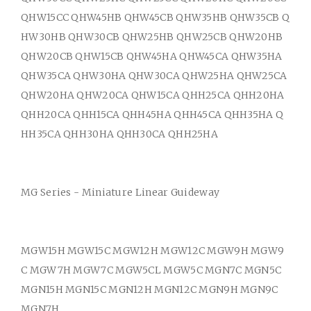
QHW15CC QHW45HB QHW45CB QHW35HB QHW35CB Q
HW30HB QHW30CB QHW25HB QHW25CB QHW20HB
QHW20CB QHW15CB QHW45HA QHW45CA QHW35HA
QHW35CA QHW30HA QHW30CA QHW25HA QHW25CA
QHW20HA QHW20CA QHW15CA QHH25CA QHH20HA
QHH20CA QHH15CA QHH45HA QHH45CA QHH35HA Q
HH35CA QHH30HA QHH30CA QHH25HA
MG Series - Miniature Linear Guideway
MGW15H MGW15C MGW12H MGW12C MGW9H MGW9
C MGW7H MGW7C MGW5CL MGW5C MGN7C MGN5C
MGN15H MGN15C MGN12H MGN12C MGN9H MGN9C
MGN7H