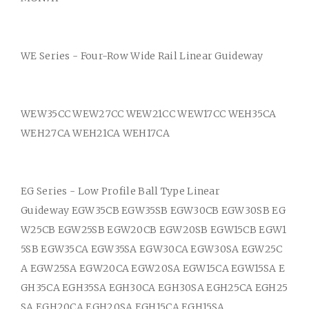
WE Series - Four-Row Wide Rail Linear Guideway
WEW35CC WEW27CC WEW21CC WEW17CC WEH35CA
WEH27CA WEH21CA WEH17CA
EG Series - Low Profile Ball Type Linear
Guideway EGW35CB EGW35SB EGW30CB EGW30SB EG
W25CB EGW25SB EGW20CB EGW20SB EGW15CB EGW1
5SB EGW35CA EGW35SA EGW30CA EGW30SA EGW25C
A EGW25SA EGW20CA EGW20SA EGW15CA EGW15SA E
GH35CA EGH35SA EGH30CA EGH30SA EGH25CA EGH25
SA EGH20CA EGH20SA EGH15CA EGH15SA