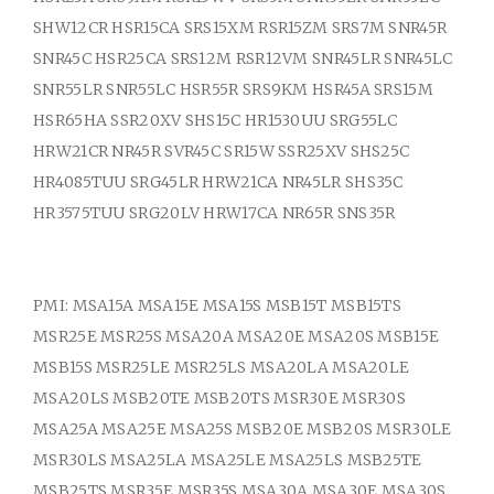
SHW12CR HSR15CA SRS15XM RSR15ZM SRS7M SNR45R
SNR45C HSR25CA SRS12M RSR12VM SNR45LR SNR45LC
SNR55LR SNR55LC HSR55R SRS9KM HSR45A SRS15M
HSR65HA SSR20XV SHS15C HR1530UU SRG55LC
HRW21CR NR45R SVR45C SR15W SSR25XV SHS25C
HR4085TUU SRG45LR HRW21CA NR45LR SHS35C
HR3575TUU SRG20LV HRW17CA NR65R SNS35R
PMI: MSA15A MSA15E MSA15S MSB15T MSB15TS
MSR25E MSR25S MSA20A MSA20E MSA20S MSB15E
MSB15S MSR25LE MSR25LS MSA20LA MSA20LE
MSA20LS MSB20TE MSB20TS MSR30E MSR30S
MSA25A MSA25E MSA25S MSB20E MSB20S MSR30LE
MSR30LS MSA25LA MSA25LE MSA25LS MSB25TE
MSB25TS MSR35E MSR35S MSA30A MSA30E MSA30S