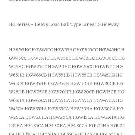
HG Series - Heavy Load Ball Type Linear Guideway
HGW65HC HGW65CC HGW55HC HGW55CC HGW45HC H
GW45CC HGW35HC HGW35CC HGW30HC HGW30CC HG
W25HC HGW25CC HGW20HC HGW20CC HGW15CC HG
W65HB HGW65CB HGW55HB HGW55CB HGW45HB HG
W45CB HGW35HB HGW35CB HGW30HB HGW30CB HG
W25HB HGW25CB HGW20HB HGW20CB HGW15CB HG
W65HA HGW65CA HGW55HA HGW55CA HGW45HA HG
W45CA HGW35HA HGW35CA HGW30HA HGW30CA HG
W25CA HGW20HA HGW20CA HGW15CA HGW25HA HG
L35HA HGL35CA HGL30HA HGL30CA HGL25HA HGL25
CA HGL15CA HGL55HA HGL55CA HGL45HA HGL45CA H