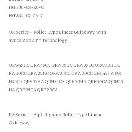
HGH30-CA-Z0-C
HGW45-CC-ZA-C
QR Series - Roller Type Linear Guideway, with
SynchMotion™ Technology
QRW45HC QRW45CC QRW35HC QRW35CC QRW30HC Q
RW30CC QRW25HC QRW25CC QRW20CC QRH45HA QR
H45CA QRH35HA QRH35CA QRH30HA QRH30CA QRH25
HA QRH25CA QRH20CA
RG Series - High Rigidity Roller Type Linear
Guideway