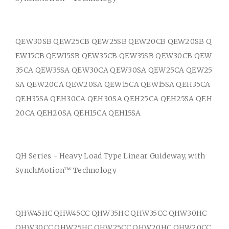
QEW30SB QEW25CB QEW25SB QEW20CB QEW20SB Q
EW15CB QEW15SB QEW35CB QEW35SB QEW30CB QEW
35CA QEW35SA QEW30CA QEW30SA QEW25CA QEW25
SA QEW20CA QEW20SA QEW15CA QEW15SA QEH35CA
QEH35SA QEH30CA QEH30SA QEH25CA QEH25SA QEH
20CA QEH20SA QEH15CA QEH15SA
QH Series - Heavy Load Type Linear Guideway, with
SynchMotion™ Technology
QHW45HC QHW45CC QHW35HC QHW35CC QHW30HC
QHW30CC QHW25HC QHW25CC QHW20HC QHW20CC