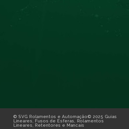
© SVG Rolamentos e Automação© 2025 Guias
Lineares, Fusos de Esferas, Rolamentos
Lineares, Retentores e Mancais