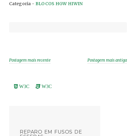
Categoria -
BLOCOS HGW HIWIN
t
e
k
s
i
y
s
b
e
e
l
L
A
o
d
n
i
p
o
I
g
n
p
k
n
e
k
r
Postagem mais recente
Postagem mais antiga
W3C
W3C
REPARO EM FUSOS DE