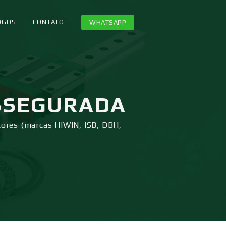
OGOS
CONTATO
WHATSAPP
SSEGURADA
tores (marcas HIWIN, ISB, DBH,