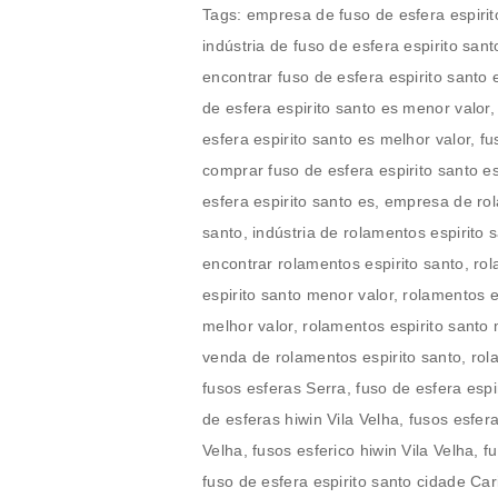
Tags: empresa de fuso de esfera espirito santo es, fabricante de fuso de esfera espirito santo es, indústria de fuso de esfera espirito santo es, distribuidor de fuso de esfera espirito santo es, onde encontrar fuso de esfera espirito santo es, fuso de esfera espirito santo es onde encontrar, fuso de esfera espirito santo es menor valor, fuso de esfera espirito santo es menor preço, fuso de esfera espirito santo es melhor valor, fuso de esfera espirito santo es melhor preço, onde comprar fuso de esfera espirito santo es, venda de fuso de esfera espirito santo es, fuso de esfera espirito santo es, empresa de rolamentos espirito santo, fabricante de rolamentos espirito santo, indústria de rolamentos espirito santo, distribuidor de rolamentos espirito santo, onde encontrar rolamentos espirito santo, rolamentos espirito santo onde encontrar, rolamentos espirito santo menor valor, rolamentos espirito santo menor preço, rolamentos espirito santo melhor valor, rolamentos espirito santo melhor preço, onde comprar rolamentos espirito santo, venda de rolamentos espirito santo, rolamentos espirito santo, fusos de esferas hiwin Serra, fusos esferas Serra, fuso de esfera espirito santo cidade Serra, fusos esferico hiwin Serra, fusos de esferas hiwin Vila Velha, fusos esferas Vila Velha, fuso de esfera espirito santo cidade Vila Velha, fusos esferico hiwin Vila Velha, fusos de esferas hiwin Cariacica, fusos esferas Cariacica, fuso de esfera espirito santo cidade Cariacica, fusos esferico hiwin Cariacica, fusos de esferas hiwin Vitória, fusos esferas Vitória, fuso de esfera espirito santo cidade Vitória, fusos esferico hiwin Vitória, fusos de esferas hiwin Cachoeiro de Itapemirim, fusos esferas Cachoeiro de Itapemirim, fuso de esfera espirito santo cidade Cachoeiro de Itapemirim, fusos esferico hiwin Cachoeiro de Itapemirim, fusos de esferas hiwin Linhares, fusos esferas Linhares, fuso de esfera espirito santo cidade Linhares, fusos esferico hiwin Linhares, fusos de esferas hiwin São Mateus, fusos esferas São Mateus, fuso de esfera espirito santo cidade São Mateus, fusos esferico hiwin São Mateus, fusos de esferas hiwin Guarapari, fusos esferas Guarapari, fuso de esfera espirito santo cidade Guarapari, fusos esferico hiwin Guarapari, fusos de esferas hiwin Colatina, fusos esferas Colatina, fuso de esfera espirito santo cidade Colatina, fusos esferico hiwin Colatina, fusos de esferas hiwin Aracruz, fusos esferas Aracruz, fuso de esfera espirito santo cidade Aracruz, fusos esferico hiwin Aracruz, fusos de esferas hiwin Viana, fusos esferas Viana, fuso de esfera espirito santo cidade Viana, fusos esferico hiwin Viana, fusos de esferas hiwin Nova Venécia, fusos esferas Nova Venécia, fuso de esfera espirito santo cidade Nova Venécia, fusos esferico hiwin Nova Venécia, fusos de esferas hiwin Barra de São Francisco, fusos esferas Barra de São Francisco, fuso de esfera espirito santo cidade Barra de São Francisco, fusos esferico hiwin Barra de São Francisco, fusos de esferas hiwin Santa Maria de Jetibá, fusos esferas Santa Maria de Jetibá, fuso de esfera espirito santo cidade Santa Maria de Jetibá, fusos esferico hiwin Santa Maria de Jetibá, fusos de esferas hiwin Marataízes, fusos esferas Marataízes, fuso de esfera espirito santo cidade Marataízes, fusos esferico hiwin Marataízes, fusos de esferas hiwin São Gabriel da Palha, fusos esferas São Gabriel da Palha, fuso de esfera espirito santo cidade São Gabriel da Palha, fusos esferico hiwin São Gabriel da Palha, fusos de esferas hiwin Castelo, fusos esferas Castelo, fuso de esfera espirito santo cidade Castelo, fusos esferico hiwin Castelo, fusos de esferas hiwin Itapemirim, fusos esferas Itapemirim, fuso de esfera espirito santo cidade Itapemirim, fusos esferico hiwin Itapemirim, fusos de esferas hiwin Domingos Martins, fusos esferas Domingos Martins, fuso de esfera espirito santo cidade Domingos Martins, fusos esferico hiwin Domingos Martins, fusos de esferas hiwin Conceição da Barra, fusos esferas Conceição da Barra, fuso de esfera espirito santo cidade Conceição da Barra, fusos esferico hiwin Conceição da Barra, fusos de