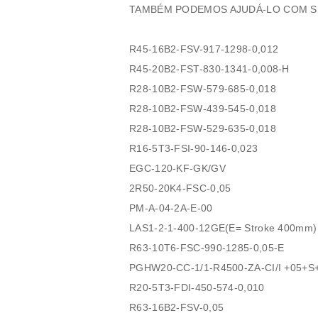
TAMBÉM PODEMOS AJUDÁ-LO COM SU
R45-16B2-FSV-917-1298-0,012
R45-20B2-FST-830-1341-0,008-H
R28-10B2-FSW-579-685-0,018
R28-10B2-FSW-439-545-0,018
R28-10B2-FSW-529-635-0,018
R16-5T3-FSI-90-146-0,023
EGC-120-KF-GK/GV
2R50-20K4-FSC-0,05
PM-A-04-2A-E-00
LAS1-2-1-400-12GE(E= Stroke 400mm)
R63-10T6-FSC-990-1285-0,05-E
PGHW20-CC-1/1-R4500-ZA-CI/I +05+S
R20-5T3-FDI-450-574-0,010
R63-16B2-FSV-0,05