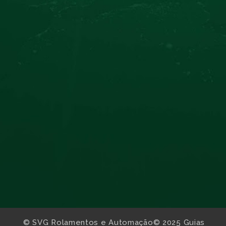
© SVG Rolamentos e Automação© 2025 Guias