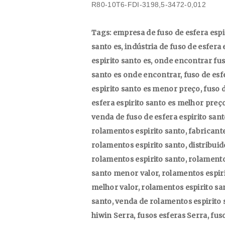
R80-10T6-FDI-3198,5-3472-0,012
Tags: empresa de fuso de esfera espirito santo es, fabricante de fuso de esfera espirito santo es, indústria de fuso de esfera espirito santo es, distribuidor de fuso de esfera espirito santo es, onde encontrar fuso de esfera espirito santo es, fuso de esfera espirito santo es onde encontrar, fuso de esfera espirito santo es menor valor, fuso de esfera espirito santo es menor preço, fuso de esfera espirito santo es melhor valor, fuso de esfera espirito santo es melhor preço, onde comprar fuso de esfera espirito santo es, venda de fuso de esfera espirito santo es, fuso de esfera espirito santo es, empresa de rolamentos espirito santo, fabricante de rolamentos espirito santo, indústria de rolamentos espirito santo, distribuidor de rolamentos espirito santo, onde encontrar rolamentos espirito santo, rolamentos espirito santo onde encontrar, rolamentos espirito santo menor valor, rolamentos espirito santo menor preço, rolamentos espirito santo melhor valor, rolamentos espirito santo melhor preço, onde comprar rolamentos espirito santo, venda de rolamentos espirito santo, rolamentos espirito santo, fusos de esferas hiwin Serra, fusos esferas Serra, fuso de esfera espirito santo cidade Serra, fusos esferico hiwin Serra, fusos de esferas hiwin Vila Velha, fusos esferas Vila Velha, fuso de esfera espirito santo cidade Vila Velha, fusos esferico hiwin Vila Velha, fusos de esferas hiwin Cariacica, fusos esferas Cariacica, fuso de esfera espirito santo cidade Cariacica, fusos esferico hiwin Cariacica, fusos de esferas hiwin Vitória, fusos esferas Vitória, fuso de esfera espirito santo cidade Vitória, fusos esferico hiwin Vitória, fusos de esferas hiwin Cachoeiro de Itapemirim, fusos esferas Cachoeiro de Itapemirim, fuso de esfera espirito santo cidade Cachoeiro de Itapemirim, fusos esferico hiwin Cachoeiro de Itapemirim, fusos de esferas hiwin Linhares, fusos esferas Linhares, fuso de esfera espirito santo cidade Linhares, fusos esferico hiwin Linhares, fusos de esferas hiwin São Mateus, fusos esferas São Mateus, fuso de esfera espirito santo cidade São Mateus, fusos esferico hiwin São Mateus, fusos de esferas hiwin Guarapari, fusos esferas Guarapari, fuso de esfera espirito santo cidade Guarapari, fusos esferico hiwin Guarapari, fusos de esferas hiwin Colatina, fusos esferas Colatina, fuso de esfera espirito santo cidade Colatina, fusos esferico hiwin Colatina, fusos de esferas hiwin Aracruz, fusos esferas Aracruz, fuso de esfera espirito santo cidade Aracruz, fusos esferico hiwin Aracruz, fusos de esferas hiwin Viana, fusos esferas Viana, fuso de esfera espirito santo cidade Viana, fusos esferico hiwin Viana, fusos de esferas hiwin Nova Venécia, fusos esferas Nova Venécia, fuso de esfera espirito santo cidade Nova Venécia, fusos esferico hiwin Nova Venécia, fusos de esferas hiwin Barra de São Francisco, fusos esferas Barra de São Francisco, fuso de esfera espirito santo cidade Barra de São Francisco, fusos esferico hiwin Barra de São Francisco, fusos de esferas hiwin Santa Maria de Jetibá, fusos esferas Santa Maria de Jetibá, fuso de esfera espirito santo cidade Santa Maria de Jetibá, fusos esferico hiwin Santa Maria de Jetibá, fusos de esferas hiwin Marataízes, fusos esferas Marataízes, fuso de esfera espirito santo cidade Marataízes, fusos esferico hiwin Marataízes, fusos de esferas hiwin São Gabriel da Palha, fusos esferas São Gabriel da Palha, fuso de esfera espirito santo cidade São Gabriel da Palha, fusos esferico hiwin São Gabriel da Palha, fusos de esferas hiwin Castelo, fusos esferas Castelo, fuso de esfera espirito santo cidade Castelo, fusos esferico hiwin Castelo, fusos de esferas hiwin Itapemirim, fusos esferas Itapemirim, fuso de esfera espirito santo cidade Itapemirim, fusos esferico hiwin Itapemirim, fusos de esferas hiwin Domingos Martins, fusos esferas Domingos Martins, fuso de esfera espirito santo cidade Domingos Martins, fusos esferico hiwin Domingos Martins, fusos de esferas hiwin Conceição da Barra, fusos esferas Conceição da Barra, fuso de esfera espirito santo cidade Conceição da Barra, fusos esferico hiwin Conceição da Barra, fusos de esferas hiwin Baixo Guandu, fusos esferas Baixo Guandu, fuso de esfera espirito santo cidade Baixo Guandu, fusos esferico hiwin Baixo Guandu, fusos de e