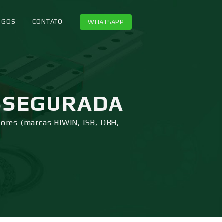
OGOS
CONTATO
WHATSAPP
SSEGURADA
tores (marcas HIWIN, ISB, DBH,