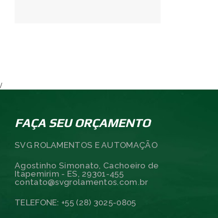
/
FAÇA SEU ORÇAMENTO
SVG ROLAMENTOS E AUTOMAÇÃO
Agostinho Simonato, Cachoeiro de
Itapemirim - ES, 29301-455
contato@svgrolamentos.com.br
TELEFONE: +55 (28) 3025-0805