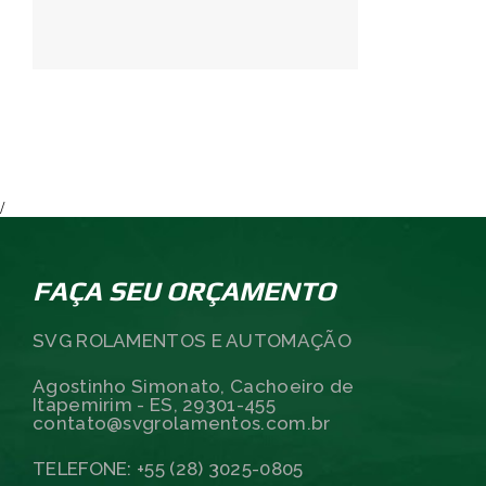
/
FAÇA SEU ORÇAMENTO
SVG ROLAMENTOS E AUTOMAÇÃO
Agostinho Simonato, Cachoeiro de
Itapemirim - ES, 29301-455
contato@svgrolamentos.com.br
TELEFONE: +55 (28) 3025-0805