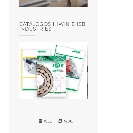
CATÁLOGOS HIWIN E ISB
INDUSTRIES
W3C
W3C