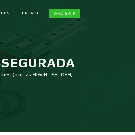
OGOS
CONTATO
WHATSAPP
SSEGURADA
tores (marcas HIWIN, ISB, DBH,