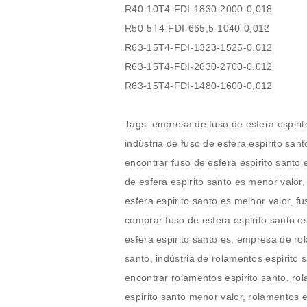
R40-10T4-FDI-1830-2000-0,018
R50-5T4-FDI-665,5-1040-0,012
R63-15T4-FDI-1323-1525-0.012
R63-15T4-FDI-2630-2700-0.012
R63-15T4-FDI-1480-1600-0,012
Tags: empresa de fuso de esfera espirito santo es, fabricante de fuso de esfera espirito santo es, indústria de fuso de esfera espirito santo es, distribuidor de fuso de esfera espirito santo es, onde encontrar fuso de esfera espirito santo es, fuso de esfera espirito santo es onde encontrar, fuso de esfera espirito santo es menor valor, fuso de esfera espirito santo es menor preço, fuso de esfera espirito santo es melhor valor, fuso de esfera espirito santo es melhor preço, onde comprar fuso de esfera espirito santo es, venda de fuso de esfera espirito santo es, fuso de esfera espirito santo es, empresa de rolamentos espirito santo, fabricante de rolamentos espirito santo, indústria de rolamentos espirito santo, distribuidor de rolamentos espirito santo, onde encontrar rolamentos espirito santo, rolamentos espirito santo onde encontrar, rolamentos espirito santo menor valor, rolamentos espirito santo menor preço, rolamentos espirito santo melhor valor, rolamentos espirito santo melhor preço, onde comprar rolamentos espirito santo, venda de rolamentos espirito santo, rolamentos espirito santo, fusos de esferas hiwin Serra, fusos esferas Serra, fuso de esfera espirito santo cidade Serra, fusos esferico hiwin Serra, fusos de esferas hiwin Vila Velha, fusos esferas Vila Velha, fuso de esfera espirito santo cidade Vila Velha, fusos esferico hiwin Vila Velha, fusos de esferas hiwin Cariacica, fusos esferas Cariacica, fuso de esfera espirito santo cidade Cariacica, fusos esferico hiwin Cariacica, fusos de esferas hiwin Vitória, fusos esferas Vitória, fuso de esfera espirito santo cidade Vitória, fusos esferico hiwin Vitória, fusos de esferas hiwin Cachoeiro de Itapemirim, fusos esferas Cachoeiro de Itapemirim, fuso de esfera espirito santo cidade Cachoeiro de Itapemirim, fusos esferico hiwin Cachoeiro de Itapemirim, fusos de esferas hiwin Linhares, fusos esferas Linhares, fuso de esfera espirito santo cidade Linhares, fusos esferico hiwin Linhares, fusos de esferas hiwin São Mateus, fusos esferas São Mateus, fuso de esfera espirito santo cidade São Mateus, fusos esferico hiwin São Mateus, fusos de esferas hiwin Guarapari, fusos esferas Guarapari, fuso de esfera espirito santo cidade Guarapari, fusos esferico hiwin Guarapari, fusos de esferas hiwin Colatina, fusos esferas Colatina, fuso de esfera espirito santo cidade Colatina, fusos esferico hiwin Colatina, fusos de esferas hiwin Aracruz, fusos esferas Aracruz, fuso de esfera espirito santo cidade Aracruz, fusos esferico hiwin Aracruz, fusos de esferas hiwin Viana, fusos esferas Viana, fuso de esfera espirito santo cidade Viana, fusos esferico hiwin Viana, fusos de esferas hiwin Nova Venécia, fusos esferas Nova Venécia, fuso de esfera espirito santo cidade Nova Venécia, fusos esferico hiwin Nova Venécia, fusos de esferas hiwin Barra de São Francisco, fusos esferas Barra de São Francisco, fuso de esfera espirito santo cidade Barra de São Francisco, fusos esferico hiwin Barra de São Francisco, fusos de esferas hiwin Santa Maria de Jetibá, fusos esferas Santa Maria de Jetibá, fuso de esfera espirito santo cidade Santa Maria de Jetibá, fusos esferico hiwin Santa Maria de Jetibá, fusos de esferas hiwin Marataízes, fusos esferas Marataízes, fuso de esfera espirito santo cidade Marataízes, fusos esferico hiwin Marataízes, fusos de esferas hiwin São Gabriel da Palha, fusos esferas São Gabriel da Palha, fuso de esfera espirito santo cidade São Gabriel da Palha, fusos esferico hiwin São Gabriel da Palha, fusos de esferas hiwin Castelo, fusos esferas Castelo, fuso de esfera espirito santo cidade Castelo, fusos esferico hiwin Castelo, fusos de esferas hiwin Itapemirim, fusos esferas Itapemirim, fuso de esfera espirito santo cidade Itapemirim, fusos esferico hiwin Itapemirim, fusos de esferas hiwin Domingos Martins, fusos esferas Domingos Martins, fuso de esfera espirito santo cidade Domingos Martins, fusos esferico hiwin Domingos Martins, fusos de esferas hiwin Conceição da Barra, fusos esferas Conceição da Barra, fuso de esfera espirito santo cidade Conceição da Barra, fusos esferico hiwin Conceição da Barra, fusos de