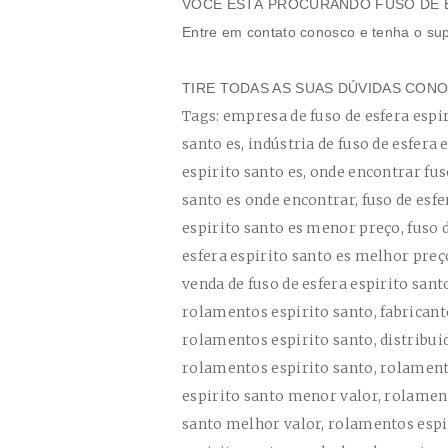
VOCÊ ESTÁ PROCURANDO FUSO DE E
Entre em contato conosco e tenha o sup
TIRE TODAS AS SUAS DÚVIDAS CO
Tags: empresa de fuso de esfera espirito santo es, fabricante de fuso de esfera espirito santo es, indústria de fuso de esfera espirito santo es, distribuidor de fuso de esfera espirito santo es, onde encontrar fuso de esfera espirito santo es, fuso de esfera espirito santo es onde encontrar, fuso de esfera espirito santo es menor valor, fuso de esfera espirito santo es menor preço, fuso de esfera espirito santo es melhor valor, fuso de esfera espirito santo es melhor preço, onde comprar fuso de esfera espirito santo es, venda de fuso de esfera espirito santo es, fuso de esfera espirito santo es, empresa de rolamentos espirito santo, fabricante de rolamentos espirito santo, indústria de rolamentos espirito santo, distribuidor de rolamentos espirito santo, onde encontrar rolamentos espirito santo, rolamentos espirito santo onde encontrar, rolamentos espirito santo menor valor, rolamentos espirito santo menor preço, rolamentos espirito santo melhor valor, rolamentos espirito santo melhor preço, onde comprar rolamentos espirito santo, venda de rolamentos espirito santo, rolamentos espirito santo, fusos de esferas hiwin Serra, fusos esferas Serra, fuso de esfera espirito santo cidade Serra, fusos esferico hiwin Serra, fusos de esferas hiwin Vila Velha, fusos esferas Vila Velha, fuso de esfera espirito santo cidade Vila Velha, fusos esferico hiwin Vila Velha, fusos de esferas hiwin Cariacica, fusos esferas Cariacica, fuso de esfera espirito santo cidade Cariacica, fusos esferico hiwin Cariacica, fusos de esferas hiwin Vitória, fusos esferas Vitória, fuso de esfera espirito santo cidade Vitória, fusos esferico hiwin Vitória, fusos de esferas hiwin Cachoeiro de Itapemirim, fusos esferas Cachoeiro de Itapemirim, fuso de esfera espirito santo cidade Cachoeiro de Itapemirim, fusos esferico hiwin Cachoeiro de Itapemirim, fusos de esferas hiwin Linhares, fusos esferas Linhares, fuso de esfera espirito santo cidade Linhares, fusos esferico hiwin Linhares, fusos de esferas hiwin São Mateus, fusos esferas São Mateus, fuso de esfera espirito santo cidade São Mateus, fusos esferico hiwin São Mateus, fusos de esferas hiwin Guarapari, fusos esferas Guarapari, fuso de esfera espirito santo cidade Guarapari, fusos esferico hiwin Guarapari, fusos de esferas hiwin Colatina, fusos esferas Colatina, fuso de esfera espirito santo cidade Colatina, fusos esferico hiwin Colatina, fusos de esferas hiwin Aracruz, fusos esferas Aracruz, fuso de esfera espirito santo cidade Aracruz, fusos esferico hiwin Aracruz, fusos de esferas hiwin Viana, fusos esferas Viana, fuso de esfera espirito santo cidade Viana, fusos esferico hiwin Viana, fusos de esferas hiwin Nova Venécia, fusos esferas Nova Venécia, fuso de esfera espirito santo cidade Nova Venécia, fusos esferico hiwin Nova Venécia, fusos de esferas hiwin Barra de São Francisco, fusos esferas Barra de São Francisco, fuso de esfera espirito santo cidade Barra de São Francisco, fusos esferico hiwin Barra de São Francisco, fusos de esferas hiwin Santa Maria de Jetibá, fusos esferas Santa Maria de Jetibá, fuso de esfera espirito santo cidade Santa Maria de Jetibá, fusos esferico hiwin Santa Maria de Jetibá, fusos de esferas hiwin Marataízes, fusos esferas Marataízes, fuso de esfera espirito santo cidade Marataízes, fusos esferico hiwin Marataízes, fusos de esferas hiwin São Gabriel da Palha, fusos esferas São Gabriel da Palha, fuso de esfera espirito santo cidade São Gabriel da Palha, fusos esferico hiwin São Gabriel da Palha, fusos de esferas hiwin Castelo, fusos esferas Castelo, fuso de esfera espirito santo cidade Castelo, fusos esferico hiwin Castelo, fusos de esferas hiwin Itapemirim, fusos esferas Itapemirim, fuso de esfera espirito santo cidade Itapemirim, fusos esferico hiwin Itapemirim, fusos de esferas hiwin Domingos Martins, fusos esferas Domingos Martins, fuso de esfera espirito santo cidade Domingos Martins, fusos esferico hiwin Domingos Martins, fusos de esferas hiwin Conceição da Barra, fusos esferas Conceição da Barra, fuso de esfera espirito santo cidade Conceição da Barra, fusos esferico hiwin Conceição da Barra, fusos de esferas hiwin Baixo Guandu, fusos esferas Baixo Guandu, fuso de esfera espirito santo cidade Baixo Guandu, fusos esferico hiwin Baixo Guandu, fusos de esferas hiwin Guaçuí, fusos esferas 