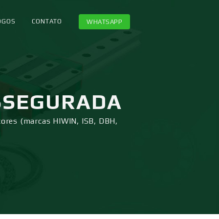
OGOS
CONTATO
WHATSAPP
SSEGURADA
tores (marcas HIWIN, ISB, DBH,