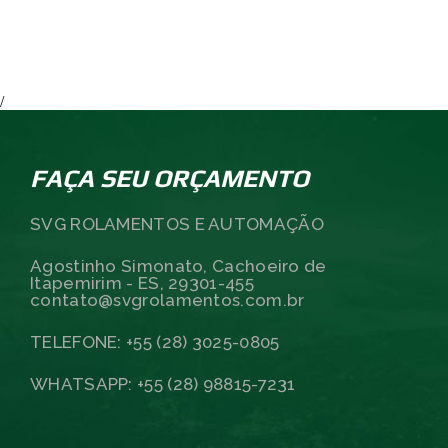
/
FAÇA SEU ORÇAMENTO
SVG ROLAMENTOS E AUTOMAÇÃO
Agostinho Simonato, Cachoeiro de
Itapemirim - ES, 29301-455
contato@svgrolamentos.com.br
TELEFONE: +55 (28) 3025-0805
WHATSAPP: +55 (28) 98815-7231