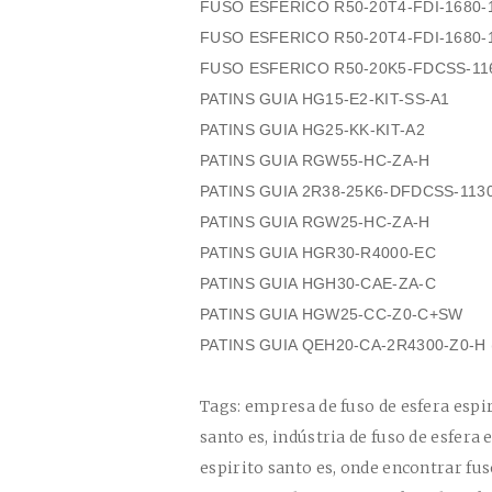
FUSO ESFERICO R50-20T4-FDI-1680-1
FUSO ESFERICO R50-20T4-FDI-1680-1
FUSO ESFERICO R50-20K5-FDCSS-116
PATINS GUIA HG15-E2-KIT-SS-A1
PATINS GUIA HG25-KK-KIT-A2
PATINS GUIA RGW55-HC-ZA-H
PATINS GUIA 2R38-25K6-DFDCSS-1130,
PATINS GUIA RGW25-HC-ZA-H
PATINS GUIA HGR30-R4000-EC
PATINS GUIA HGH30-CAE-ZA-C
PATINS GUIA HGW25-CC-Z0-C+SW
PATINS GUIA QEH20-CA-2R4300-Z0-H 
Tags: empresa de fuso de esfera espirito santo es, fabricante de fuso de esfera espirito santo es, indústria de fuso de esfera espirito santo es, distribuidor de fuso de esfera espirito santo es, onde encontrar fuso de esfera espirito santo es, fuso de esfera espirito santo es onde encontrar, fuso de esfera espirito santo es menor valor, fuso de esfera espirito santo es menor preço, fuso de esfera espirito santo es melhor valor, fuso de esfera espirito santo es melhor preço, onde comprar fuso de esfera espirito santo es, venda de fuso de esfera espirito santo es, fuso de esfera espirito santo es, empresa de rolamentos espirito santo, fabricante de rolamentos espirito santo, indústria de rolamentos espirito santo, distribuidor de rolamentos espirito santo, onde encontrar rolamentos espirito santo, rolamentos espirito santo onde encontrar, rolamentos espirito santo menor valor, rolamentos espirito santo menor preço, rolamentos espirito santo melhor valor, rolamentos espirito santo melhor preço, onde comprar rolamentos espirito santo, venda de rolamentos espirito santo, rolamentos espirito santo, fusos de esferas hiwin Serra, fusos esferas Serra, fuso de esfera espirito santo cidade Serra, fusos esferico hiwin Serra, fusos de esferas hiwin Vila Velha, fusos esferas Vila Velha, fuso de esfera espirito santo cidade Vila Velha, fusos esferico hiwin Vila Velha, fusos de esferas hiwin Cariacica, fusos esferas Cariacica, fuso de esfera espirito santo cidade Cariacica, fusos esferico hiwin Cariacica, fusos de esferas hiwin Vitória, fusos esferas Vitória, fuso de esfera espirito santo cidade Vitória, fusos esferico hiwin Vitória, fusos de esferas hiwin Cachoeiro de Itapemirim, fusos esferas Cachoeiro de Itapemirim, fuso de esfera espirito santo cidade Cachoeiro de Itapemirim, fusos esferico hiwin Cachoeiro de Itapemirim, fusos de esferas hiwin Linhares, fusos esferas Linhares, fuso de esfera espirito santo cidade Linhares, fusos esferico hiwin Linhares, fusos de esferas hiwin São Mateus, fusos esferas São Mateus, fuso de esfera espirito santo cidade São Mateus, fusos esferico hiwin São Mateus, fusos de esferas hiwin Guarapari, fusos esferas Guarapari, fuso de esfera espirito santo cidade Guarapari, fusos esferico hiwin Guarapari, fusos de esferas hiwin Colatina, fusos esferas Colatina, fuso de esfera espirito santo cidade Colatina, fusos esferico hiwin Colatina, fusos de esferas hiwin Aracruz, fusos esferas Aracruz, fuso de esfera espirito santo cidade Aracruz, fusos esferico hiwin Aracruz, fusos de esferas hiwin Viana, fusos esferas Viana, fuso de esfera espirito santo cidade Viana, fusos esferico hiwin Viana, fusos de esferas hiwin Nova Venécia, fusos esferas Nova Venécia, fuso de esfera espirito santo cidade Nova Venécia, fusos esferico hiwin Nova Venécia, fusos de esferas hiwin Barra de São Francisco, fusos esferas Barra de São Francisco, fuso de esfera espirito santo cidade Barra de São Francisco, fusos esferico hiwin Barra de São Francisco, fusos de esferas hiwin Santa Maria de Jetibá, fusos esferas Santa Maria de Jetibá, fuso de esfera espirito santo cidade Santa Maria de Jetibá, fusos esferico hiwin Santa Maria de Jetibá, fusos de esferas hiwin Marataízes, fusos esferas Marataízes, fuso de esfera espirito santo cidade Marataízes, fusos esferico hiwin Marataízes, fusos de esferas hiwin São Gabriel da Palha, fusos esferas São Gabriel da Palha, fuso de esfera espirito santo cidade São Gabriel da Palha, fusos esferico hiwin São Gabriel da Palha, fusos de esferas hiwin Castelo, fusos esferas Castelo, fuso de esfera espirito santo cidade Castelo, fusos esferico hiwin Castelo, fusos de esferas hiwin Itapemirim, fusos esferas Itapemirim, fuso de esfera espirito santo cidade Itapemirim, fusos esferico hiwin Itapemirim, fusos de esferas hiwin Domingos Martins, fusos esferas Domingos Martins, fuso de esfera espirito santo cidade Domingos Martins, fusos esferico hiwin Domingos Martins, fusos de esferas hiwin Conceição da Barra, fusos esferas Conceição da Barra, fuso de esfera espirito santo cidade Conceição da Barra, fusos esferico hiwin Conceição da Barra, fusos de esferas hiwin Baixo Guandu, fusos esferas Baixo Guandu, fuso de esfera espirito santo cidade Baixo Guandu, fusos esferico hiwin Baixo Guandu, fusos de esferas hiwin Guaçuí, fusos esferas 