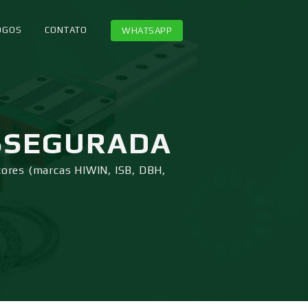
OGOS
CONTATO
WHATSAPP
SSEGURADA
tores (marcas HIWIN, ISB, DBH,