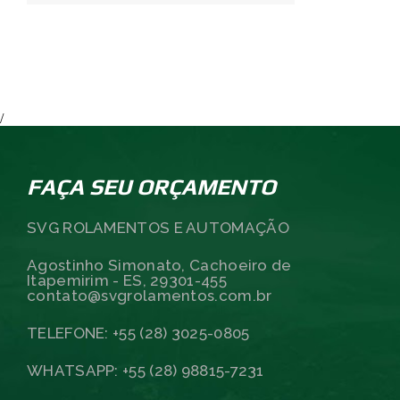
/
FAÇA SEU ORÇAMENTO
SVG ROLAMENTOS E AUTOMAÇÃO
Agostinho Simonato, Cachoeiro de
Itapemirim - ES, 29301-455
contato@svgrolamentos.com.br
TELEFONE: +55 (28) 3025-0805
WHATSAPP: +55 (28) 98815-7231