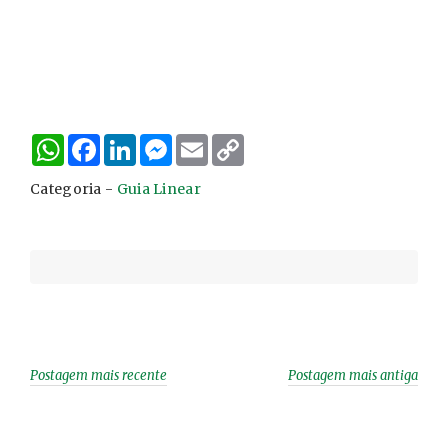
W
F
L
M
E
C
h
a
i
e
m
o
a
c
n
s
a
p
Categoria -
Guia Linear
t
e
k
s
i
y
s
b
e
e
l
L
A
o
d
n
i
p
o
I
g
n
p
k
n
e
k
r
Postagem mais recente
Postagem mais antiga