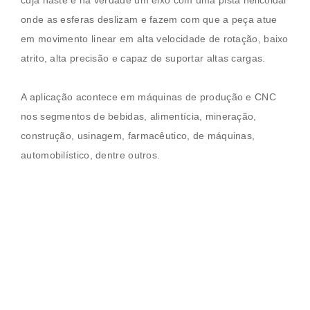
cuja haste é na verdade um eixo com uma pista helicoidal
onde as esferas deslizam e fazem com que a peça atue
em movimento linear em alta velocidade de rotação, baixo
atrito, alta precisão e capaz de suportar altas cargas.
A aplicação acontece em máquinas de produção e CNC
nos segmentos de bebidas, alimentícia, mineração,
construção, usinagem, farmacêutico, de máquinas,
automobilístico, dentre outros.
HGR15-R4000-C
HGH15-CA-Z0-C
HGW20-CC-Z0-C
HGW20-CC-ZA-C
HGW20-HC-ZA-C
HGH25-CA-ZA-C